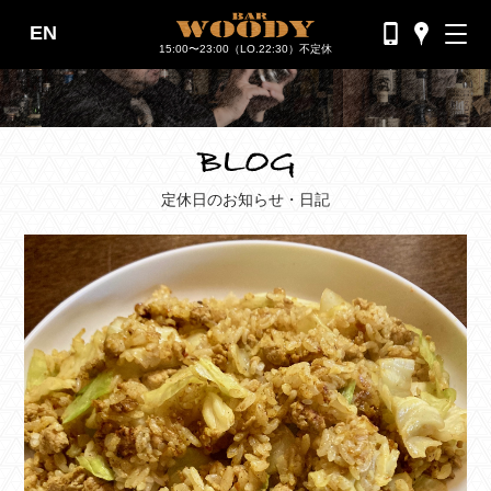
EN
バーウッディTOP
15:00〜23:00（LO.22:30）不定休
バー ウッディについて
メニュー＆料金
おすすめカクテル
定休日のお知らせ・日記
交通のご案内
フォトギャラリー
ブログ
過去のブログ